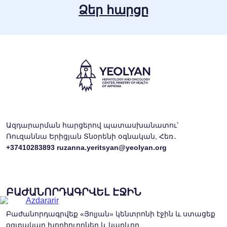
Ձեր հարցը
Ազդարարման հարցերով պատասխանատու՝
Ռուզաննա Երիցյան Տնօրենի օգնական, Հեռ․
+37410283893
ruzanna.yeritsyan@yeolyan.org
ԲԱԺԱՆՈՐԴԱԳՐՎԵԼ ԷՋԻՆ
Բաժանորդագրվեք «Յոլյան» կենտրոնի էջին և ստացեք
օգտակար խորհուրդներ և կարևոր