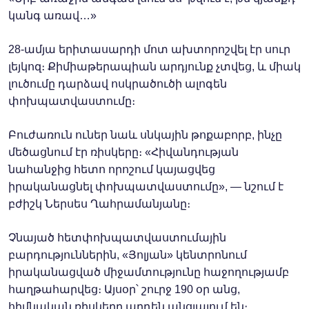
կանգ առավ…»
28-ամյա երիտասարդի մոտ ախտորոշվել էր սուր
լեյկոզ։ Քիմիաթերապիան արդյունք չտվեց, և միակ
լուծումը դարձավ ոսկրածուծի ալոգեն
փոխպատվաստումը։
Բուժառուն ուներ նաև սնկային թոքաբորբ, ինչը
մեծացնում էր ռիսկերը։ «Հիվանդության
նահանջից հետո որոշում կայացվեց
իրականացնել փոխպատվաստումը», — նշում է
բժիշկ Ներսես Ղահրամանյանը։
Չնայած հետփոխպատվաստումային
բարդություններին, «Յոլյան» կենտրոնում
իրականացված միջամտությունը հաջողությամբ
հաղթահարվեց։ Այսօր՝ շուրջ 190 օր անց,
հիմնական ռիսկերը արդեն անցյալում են։