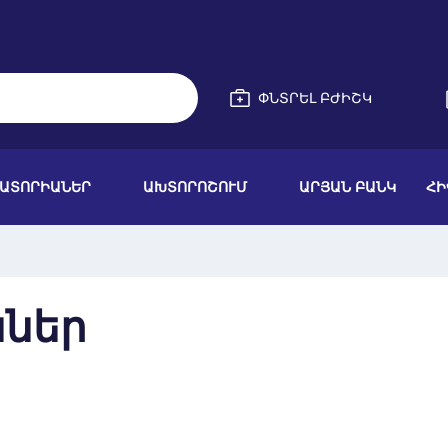
ՓՆՏՐԵԼ ԲԺԻՇԿ
ՐԱՏՈՐԻԱՆԵՐ
ԱԽՏՈՐՈՇՈՒՄ
ԱՐՅԱՆ ԲԱՆԿ
ՀԻ
ններ