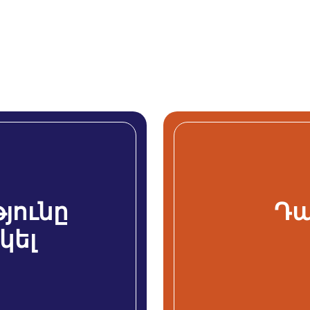
յունը
Դա
կել