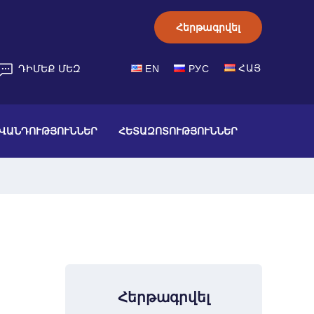
Հերթագրվել
ՀԱՅ
ԴԻՄԵՔ ՄԵԶ
EN
РУС
ՎԱՆԴՈՒԹՅՈՒՆՆԵՐ
ՀԵՏԱԶՈՏՈՒԹՅՈՒՆՆԵՐ
Հերթագրվել