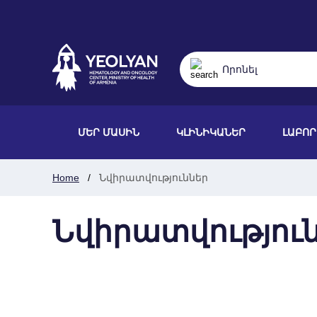
ՄԵՐ ՄԱՍԻՆ
ԿԼԻՆԻԿԱՆԵՐ
ԼԱԲՈ
Home
Նվիրատվություններ
Նվիրատվությու