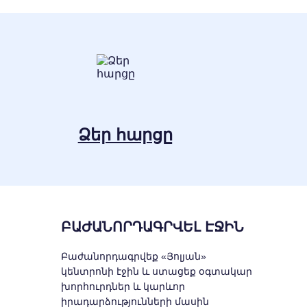
Ձեր հարցը
ԲԱԺԱՆՈՐԴԱԳՐՎԵԼ ԷՋԻՆ
Բաժանորդագրվեք «Յոլյան»
կենտրոնի էջին և ստացեք օգտակար
խորհուրդներ և կարևոր
իրադարձությունների մասին