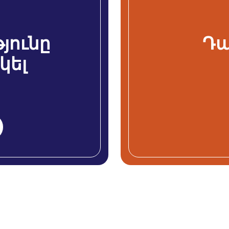
յունը
Դա
կել