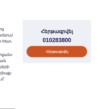
ից
Հերթագրվել
առնում
010283800
ի հետ։
Հերթագրվել
ոլյան»
բան
ների
դեպք։
մ՝