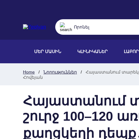
ՄԵՐ ՄԱՍԻՆ
ԿԼԻՆԻԿԱՆԵՐ
ԼԱԲՈ
Home
Նորություններ
Հայաստանում տարեկան
Հովեյան
Հայաստանում տ
շուրջ 100–120 
քաղցկեղի դեպք․