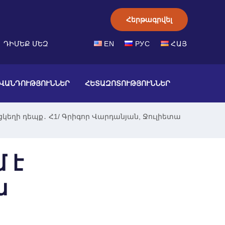
Հերթագրվել
ՀԱՅ
ԴԻՄԵՔ ՄԵԶ
EN
РУС
ՎԱՆԴՈՒԹՅՈՒՆՆԵՐ
ՀԵՏԱԶՈՏՈՒԹՅՈՒՆՆԵՐ
կեղի դեպք․ Հ1/ Գրիգոր Վարդանյան, Ջուլիետա
 է
ն