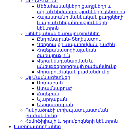
ԿԼԻՆԻԿԱՆԵՐ
Մեծահասակների քաղցկեղի և
արյան հիվանդությունների կենտրոն
Հայաստանի մանկական քաղցկեղի
և արյան հիվանդությունների
կենտրոն
Կլինիկական ծառայություններ
Ընդունարան- Տեղեկատու
Դեղորայքի ապահովման բաժին
Հոգեբանասոցիալական
ծառայություն
Վերակենդանացման և
անեսթեզիոլոգիայի բաժանմունք
Վիրաբուժական բաժանմունք
Այլ Մասնագետներ
Սրտաբան
Ատամնաբույժ
Հոգեբան
Նյարդաբան
Ներզատաբան
Ոսկրածուծի փոխպատվաստման
բաժանմունք
Հեմոֆիլիայի և թրոմբոզների կենտրոն
Լաբորատորիաներ