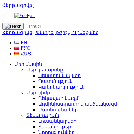
Հերթագրվել
Հերթագրվել
Փնտրել բժիշկ
Դիմեք մեզ
EN
РУС
ՀԱՅ
Մեր մասին
Մեր կենտրոնը
Կենտրոնն այսօր
Պատմություն
Կանոնադրություն
Մեր թիմը
Ղեկավար կազմ
Ադմինիստրատիվ անձնակազմ
Մասնագետներ
Տեսադարան
Լուսանկարներ
Տեսանյութեր
Նորություններ