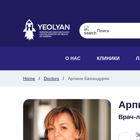
О НАС
КЛИНИКИ
Л
Home
Doctors
Арпине Баяандурян
Арп
Врач-л
Э