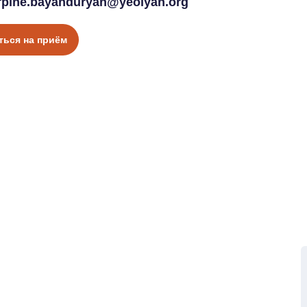
rpine.bayanduryan@yeolyan.org
ться на приём