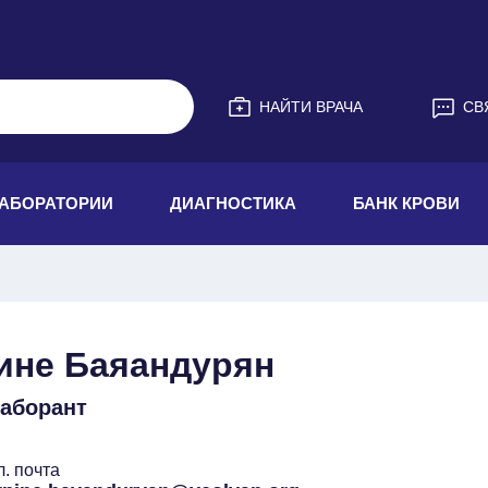
НАЙТИ ВРАЧА
СВ
АБОРАТОРИИ
ДИАГНОСТИКА
БАНК КРОВИ
ине Баяандурян
аборант
л. почта