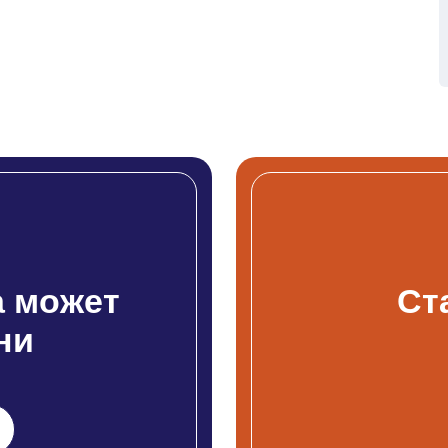
 может
Ст
ни