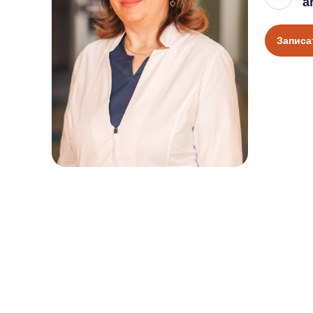
a
Записа