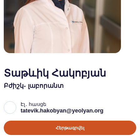
Տաթևիկ Հակոբյան
Բժիշկ- լաբորանտ
Էլ․ հասցե
tatevik.hakobyan@yeolyan.org
Հերթագրվել