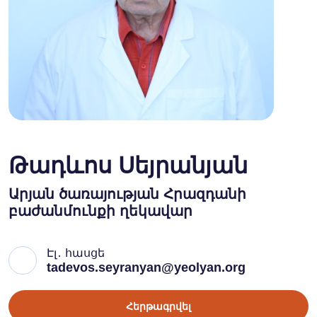
Թադևոս Սեյրանյան
Արյան ծառայության Հրազդանի
բաժանմունքի ղեկավար
Էլ․ հասցե
tadevos.seyranyan@yeolyan.org
Հերթագրվել