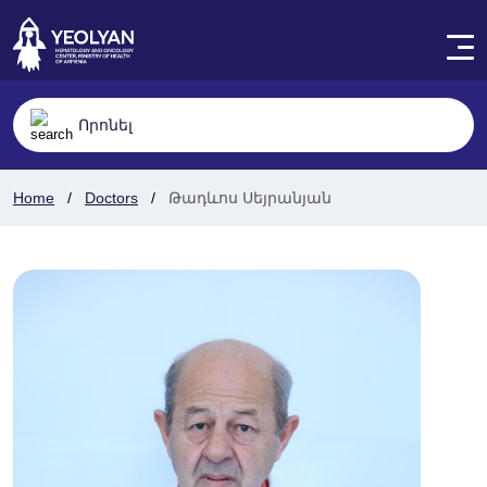
Home
Doctors
Թադևոս Սեյրանյան