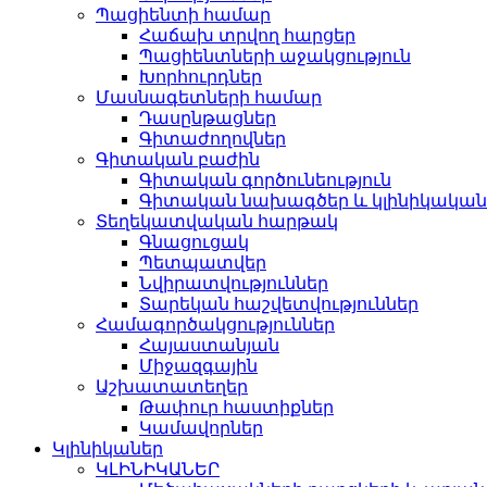
Պացիենտի համար
Հաճախ տրվող հարցեր
Պացիենտների աջակցություն
Խորհուրդներ
Մասնագետների համար
Դասընթացներ
Գիտաժողովներ
Գիտական բաժին
Գիտական գործունեություն
Գիտական նախագծեր և կլինիկական
Տեղեկատվական հարթակ
Գնացուցակ
Պետպատվեր
Նվիրատվություններ
Տարեկան հաշվետվություններ
Համագործակցություններ
Հայաստանյան
Միջազգային
Աշխատատեղեր
Թափուր հաստիքներ
Կամավորներ
Կլինիկաներ
ԿԼԻՆԻԿԱՆԵՐ