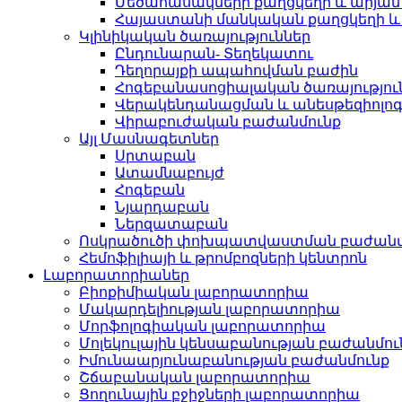
Մեծահասակների քաղցկեղի և արյան 
Հայաստանի մանկական քաղցկեղի և ա
Կլինիկական ծառայություններ
Ընդունարան- Տեղեկատու
Դեղորայքի ապահովման բաժին
Հոգեբանասոցիալական ծառայությու
Վերակենդանացման և անեսթեզիոլոգ
Վիրաբուժական բաժանմունք
Այլ Մասնագետներ
Սրտաբան
Ատամնաբույժ
Հոգեբան
Նյարդաբան
Ներզատաբան
Ոսկրածուծի փոխպատվաստման բաժանմ
Հեմոֆիլիայի և թրոմբոզների կենտրոն
Լաբորատորիաներ
Բիոքիմիական լաբորատորիա
Մակարդելիության լաբորատորիա
Մորֆոլոգիական լաբորատորիա
Մոլեկուլային կենսաբանության բաժանմու
Իմունաարյունաբանության բաժանմունք
Շճաբանական լաբորատորիա
Ցողունային բջիջների լաբորատորիա