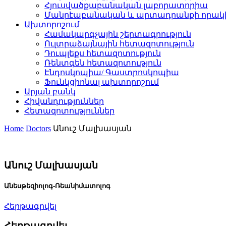
Հյուսվածքաբանական լաբորատորիա
Մանրէաբանական և արտադրանքի որակի
Ախտորոշում
Համակարգչային շերտագրություն
Ուլտրաձայնային հետազոտություն
Դուպլեքս հետազոտություն
Ռենտգեն հետազոտություն
Էնդոսկոպիա/ Գաստրոսկոպիա
Ֆունկցիոնալ ախտորոշում
Արյան բանկ
Հիվանդություններ
Հետազոտություններ
Home
Doctors
Անուշ Մալխասյան
Անուշ Մալխասյան
Անեսթեզիոլոգ-Ռեանիմատոլոգ
Հերթագրվել
Հերթագրվել