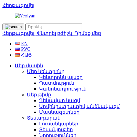
Հերթագրվել
Հերթագրվել
Փնտրել բժիշկ
Դիմեք մեզ
EN
РУС
ՀԱՅ
Մեր մասին
Մեր կենտրոնը
Կենտրոնն այսօր
Պատմություն
Կանոնադրություն
Մեր թիմը
Ղեկավար կազմ
Ադմինիստրատիվ անձնակազմ
Մասնագետներ
Տեսադարան
Լուսանկարներ
Տեսանյութեր
Նորություններ