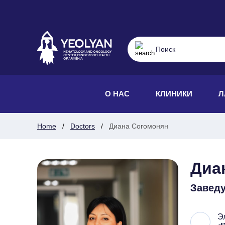
О НАС
КЛИНИКИ
Л
Home
Doctors
Диана Согомонян
Диа
Заведу
Э