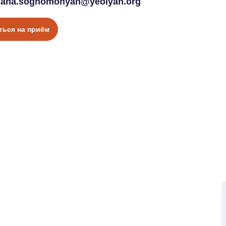
iana.soghomonyan@yeolyan.org
ться на приём