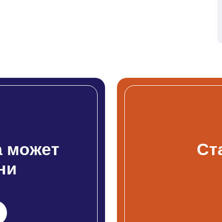
 может
Ст
ни