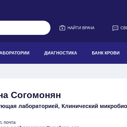
НАЙТИ ВРАЧА
СВ
АБОРАТОРИИ
ДИАГНОСТИКА
БАНК КРОВИ
на Согомонян
ющая лабораторией, Клинический микробио
л. почта