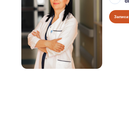
d
Записа