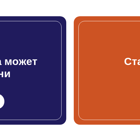
 может
Ст
ни