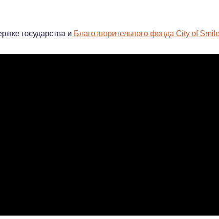
ержке государства и
Благотворительного фонда City of Smil