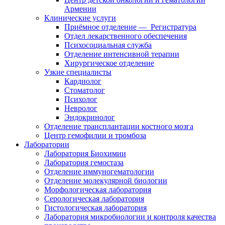
Армении
Клинические услуги
Приёмное отделение — Регистратура
Отдел лекарственного обеспечения
Психосоциальная служба
Отделение интенсивной терапии
Хирургическое отделение
Узкие специалисты
Кардиолог
Стоматолог
Психолог
Невролог
Эндокринолог
Отделение трансплантации костного мозга
Центр гемофилии и тромбоза
Лаборатории
Лаборатория Биохимии
Лаборатория гемостаза
Отделение иммуногематологии
Отделeниe молекулярной биологии
Морфологическая лаборатория
Серологическая лаборатория
Гистологическая лаборатория
Лаборатория микробиологии и контроля качества