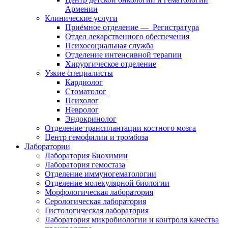
Армении
Клинические услуги
Приёмное отделение — Регистратура
Отдел лекарственного обеспечения
Психосоциальная служба
Отделение интенсивной терапии
Хирургическое отделение
Узкие специалисты
Кардиолог
Стоматолог
Психолог
Невролог
Эндокринолог
Отделение трансплантации костного мозга
Центр гемофилии и тромбоза
Лаборатории
Лаборатория Биохимии
Лаборатория гемостаза
Отделение иммуногематологии
Отделeниe молекулярной биологии
Морфологическая лаборатория
Серологическая лаборатория
Гистологическая лаборатория
Лаборатория микробиологии и контроля качества