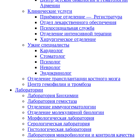
Армении
Клинические услуги
Приёмное отделение — Регистратура
Отдел лекарственного обеспечения
Психосоциальная служба
Отделение интенсивной терапии
Хирургическое отделение
Узкие специалисты
Кардиолог
Стоматолог
Психолог
Невролог
Эндокринолог
Отделение трансплантации костного мозга
Центр гемофилии и тромбоза
Лаборатории
Лаборатория Биохимии
Лаборатория гемостаза
Отделение иммуногематологии
Отделeниe молекулярной биологии
Морфологическая лаборатория
Серологическая лаборатория
Гистологическая лаборатория
Лаборатория микробиологии и контроля качества