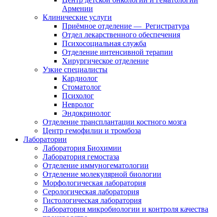
Армении
Клинические услуги
Приёмное отделение — Регистратура
Отдел лекарственного обеспечения
Психосоциальная служба
Отделение интенсивной терапии
Хирургическое отделение
Узкие специалисты
Кардиолог
Стоматолог
Психолог
Невролог
Эндокринолог
Отделение трансплантации костного мозга
Центр гемофилии и тромбоза
Лаборатории
Лаборатория Биохимии
Лаборатория гемостаза
Отделение иммуногематологии
Отделeниe молекулярной биологии
Морфологическая лаборатория
Серологическая лаборатория
Гистологическая лаборатория
Лаборатория микробиологии и контроля качества